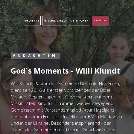
PROJEKTE
MISSIONSFELD
MITMACHEN
SPENDEN
ANDACHTEN
God´s Moments - Willi Klundt
Willi Klundt, Pastor der Gemeinde Detmold-Hohenloh,
dient seit 2016 als erster Vorsitzender der Bibel-
Mission. Begegnungen mit Geschwistern auf dem
Missionsfeld sind für ihn immer wieder bewegend.
Gemeinsam mit Vorstandsmitglied Artur Hagelgans
besuchte er im Frühjahr Projekte der BM in Moldawien
und in der Ukraine. Besonders inspirierend - der
Dienst der Gemeinden und treuer Geschwister vor