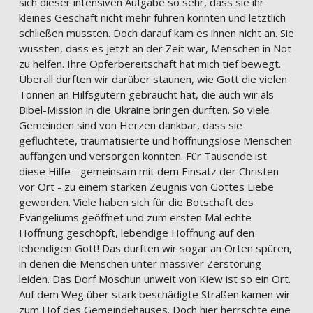
sich dieser intensiven Aufgabe so sehr, dass sie ihr
kleines Geschäft nicht mehr führen konnten und letztlich
schließen mussten. Doch darauf kam es ihnen nicht an. Sie
wussten, dass es jetzt an der Zeit war, Menschen in Not
zu helfen. Ihre Opferbereitschaft hat mich tief bewegt.
Überall durften wir darüber staunen, wie Gott die vielen
Tonnen an Hilfsgütern gebraucht hat, die auch wir als
Bibel-Mission in die Ukraine bringen durften. So viele
Gemeinden sind von Herzen dankbar, dass sie
geflüchtete, traumatisierte und hoffnungslose Menschen
auffangen und versorgen konnten. Für Tausende ist
diese Hilfe - gemeinsam mit dem Einsatz der Christen
vor Ort - zu einem starken Zeugnis von Gottes Liebe
geworden. Viele haben sich für die Botschaft des
Evangeliums geöffnet und zum ersten Mal echte
Hoffnung geschöpft, lebendige Hoffnung auf den
lebendigen Gott! Das durften wir sogar an Orten spüren,
in denen die Menschen unter massiver Zerstörung
leiden. Das Dorf Moschun unweit von Kiew ist so ein Ort.
Auf dem Weg über stark beschädigte Straßen kamen wir
zum Hof des Gemeindehauses. Doch hier herrschte eine