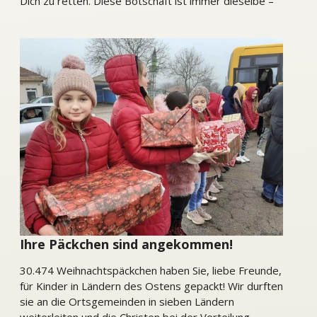
Dich zu retten. Diese Botschaft ist immer dieselbe –
in allen Ländern, in denen wir Ihre Päckchen verteilen
und in die Hände von dankbaren, überglücklichen
Kindern legen durften. Gemeinsam mit tausenden
Kindern sagen wir von Herzen:
Ihre Päckchen sind angekommen!
30.474 Weihnachtspäckchen haben Sie, liebe Freunde,
für Kinder in Ländern des Ostens gepackt! Wir durften
sie an die Ortsgemeinden in sieben Ländern