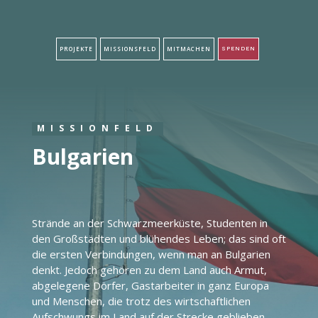
PROJEKTE
MISSIONSFELD
MITMACHEN
SPENDEN
MISSIONFELD
Bulgarien
Strände an der Schwarzmeerküste, Studenten in
den Großstädten und blühendes Leben; das sind oft
die ersten Verbindungen, wenn man an Bulgarien
denkt. Jedoch gehören zu dem Land auch Armut,
abgelegene Dörfer, Gastarbeiter in ganz Europa
und Menschen, die trotz des wirtschaftlichen
Aufschwungs im Land auf der Strecke geblieben