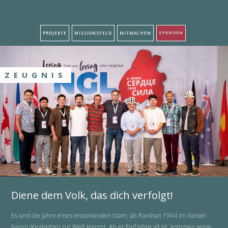
PROJEKTE
MISSIONSFELD
MITMACHEN
SPENDEN
ZEUGNIS
Diene dem Volk, das dich verfolgt!
Es sind die Jahre eines erstarkenden Islam, als Ravshan 1994 im Gebiet
Naryn (Kirgisistan) zur Welt kommt. Als er fünf Jahre alt ist, kommen seine