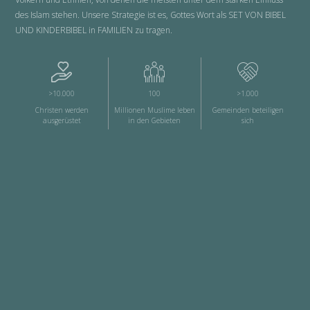
des Islam stehen. Unsere Strategie ist es, Gottes Wort als SET VON BIBEL
UND KINDERBIBEL in FAMILIEN zu tragen.
>10.000
100
>1.000
Christen werden
Millionen Muslime leben
Gemeinden beteiligen
ausgerüstet
in den Gebieten
sich