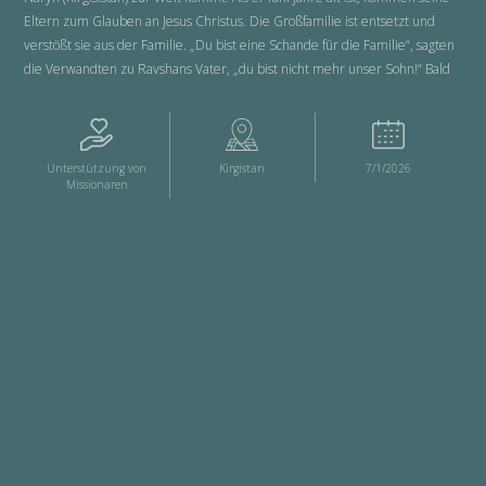
Eltern zum Glauben an Jesus Christus. Die Großfamilie ist entsetzt und
verstößt sie aus der Familie. „Du bist eine Schande für die Familie“, sagten
die Verwandten zu Ravshans Vater, „du bist nicht mehr unser Sohn!“ Bald
entsteht ein Hauskreis, der sich bei Ravshans Eltern triﬀt...
Unterstützung von
Kirgistan
7/1/2026
Missionaren