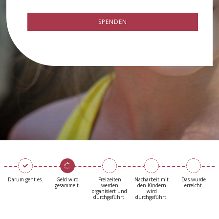
SPENDEN
Darum geht es.
Geld wird
Freizeiten
Nacharbeit mit
Das wurde
gesammelt.
werden
den Kindern
erreicht.
organisiert und
wird
durchgeführt.
durchgeführt.