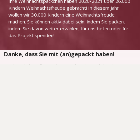
Ihre Weihnachtspäckchen haben 2020/2021 über 26.000
Kindern Weihnachtsfreude gebracht! In diesem Jahr
wollen wir 30.000 Kindern eine Weihnachtsfreude
machen. Sie können aktiv dabei sein, indem Sie packen,
indem Sie davon weiter erzählen, für uns beten oder für
das Projekt spenden!
Danke, dass Sie mit (an)gepackt haben!
Mit Ihren liebevoll gepackten Weihnachtspäckchen konnten
wir 26.555 Kindern Weihnachtsfreude bringen.
Trotz der globalen Einschränkungen hatten wir in diesem Jahr
die einmalige Möglichkeit, Kinder und ihre Familien in ihrem
Zuhause zu besuchen und mit Ihren Päckchen die
Weihnachtsbotschaft ganz persönlich weiterzugeben. Viele
ehrenamtliche Mitarbeiter unserer Partnergemeinden in
Moldawien, Rumänien, Bulgarien, Griechenland, Tschechien
und in der Ukraine haben uns dabei unterstützt.
Genießen Sie den Rückblick und teilen Sie ihn gerne mit