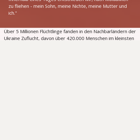
zu fliehen - mein Sohn, meine Nichte, meine Mutter und
ich."
Über 5 Millionen Flüchtlinge fanden in den Nachbarländern der
Ukraine Zuflucht, davon über 420.000 Menschen im kleinsten
und ärmsten Land Europas - in Moldawien.
Auch im Christlichen Freizeitlager in Carpineni sind Flüchtlinge
aus der Ukraine untergebracht - auch Olga und ihre Familie.
Die liebevolle Aufnahme durch die Christen hat Olga tief
beeindruckt. Das gemeinsame Singen, Beten, der Trost durch
Gottes Wort - all das wird Olga in ihrem Herzen bewahren,
wenn ihr größter Wunsch in Erfüllung geht und sie nach Hause
zurückkehren kann.
Danke, liebe Freunde, dass Sie es ermöglicht haben,
Flüchtlingsfamilien in der Ukraine und in Nachbarländern
wie Moldawien zu helfen, sie mit dem Evangelium
bekannt zu machen und ihnen damit lebendige Hoffnung