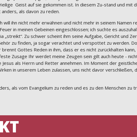
ilige Geist auf sie gekommen ist. In diesem Zu-stand und mit d
t anders, als davon zu reden.
 Ich will ihn nicht mehr erwähnen und nicht mehr in seinem Namen r
euer in meinen Gebeinen eingeschlossen; ich suchte es auszuhalte
mia „streikt“. Zu schwer scheint ihm seine Aufgabe, Gericht und Z
ehör zu finden, ja sogar verachtet und verspottet zu werden. Do
 brennt Gottes Reden in ihm, dass er es nicht zurückhalten kann, 
ste Zusage Ihr werdet meine Zeugen sein gilt auch heute - nicht
e Jesus als Herrn und Retter annehmen. Im Moment der geistliche
irken in unserem Leben zulassen, uns nicht davor verschließen, da
nders, als vom Evangelium zu reden und es zu den Menschen zu t
KT