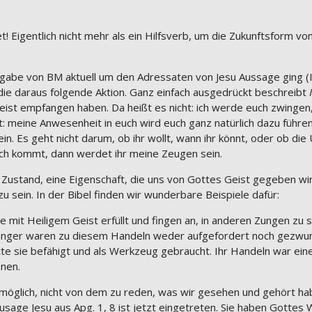
 Eigentlich nicht mehr als ein Hilfsverb, um die Zukunftsform von
gabe von BM aktuell um den Adressaten von Jesu Aussage ging (I
 die daraus folgende Aktion. Ganz einfach ausgedrückt beschreibt
eist empfangen haben. Da heißt es nicht: ich werde euch zwingen, 
: meine Anwesenheit in euch wird euch ganz natürlich dazu führen,
in. Es geht nicht darum, ob ihr wollt, wann ihr könnt, oder ob d
uch kommt, dann werdet ihr meine Zeugen sein.
Zustand, eine Eigenschaft, die uns von Gottes Geist gegeben wir
u sein. In der Bibel finden wir wunderbare Beispiele dafür:
le mit Heiligem Geist erfüllt und fingen an, in anderen Zungen zu
e Jünger waren zu diesem Handeln weder aufgefordert noch gezwu
tte sie befähigt und als Werkzeug gebraucht. Ihr Handeln war ein
hnen.
unmöglich, nicht von dem zu reden, was wir gesehen und gehört hab
usage Jesu aus Apg. 1, 8 ist jetzt eingetreten. Sie haben Gottes