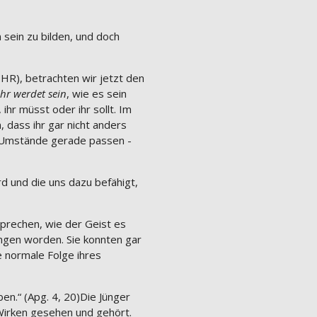
 sein zu bilden, und doch
HR), betrachten wir jetzt den
Ihr werdet sein
, wie es sein
ihr müsst oder ihr sollt. Im
 dass ihr gar nicht anders
ie Umstände gerade passen -
d und die uns dazu befähigt,
 sprechen, wie der Geist es
ngen worden. Sie konnten gar
e normale Folge ihres
en.“ (Apg. 4, 20)Die Jünger
 Wirken gesehen und gehört.