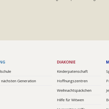
NG
DIAKONIE
M
lschule
Kinderpatenschaft
S
r nächsten Generation
Hoffnungszentren
P
Weihnachtspäckchen
J
Hilfe für Witwen
B