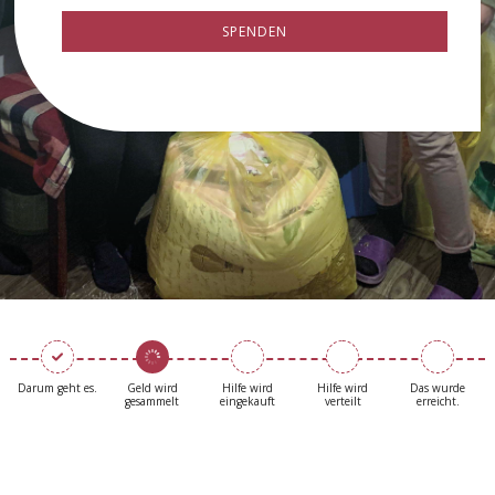
SPENDEN
Darum geht es.
Geld wird
Hilfe wird
Hilfe wird
Das wurde
gesammelt
eingekauft
verteilt
erreicht.