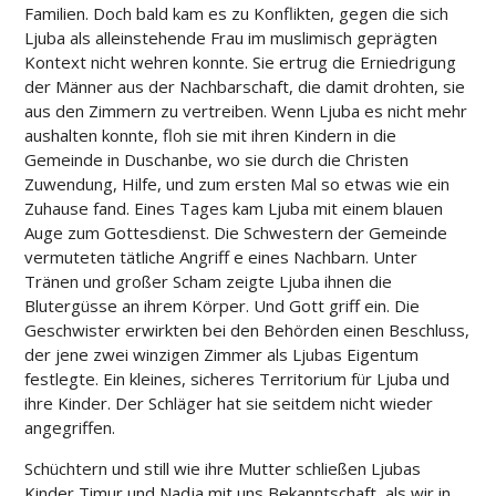
Familien. Doch bald kam es zu Konflikten, gegen die sich
Ljuba als alleinstehende Frau im muslimisch geprägten
Kontext nicht wehren konnte. Sie ertrug die Erniedrigung
der Männer aus der Nachbarschaft, die damit drohten, sie
aus den Zimmern zu vertreiben. Wenn Ljuba es nicht mehr
aushalten konnte, floh sie mit ihren Kindern in die
Gemeinde in Duschanbe, wo sie durch die Christen
Zuwendung, Hilfe, und zum ersten Mal so etwas wie ein
Zuhause fand. Eines Tages kam Ljuba mit einem blauen
Auge zum Gottesdienst. Die Schwestern der Gemeinde
vermuteten tätliche Angriff e eines Nachbarn. Unter
Tränen und großer Scham zeigte Ljuba ihnen die
Blutergüsse an ihrem Körper. Und Gott griff ein. Die
Geschwister erwirkten bei den Behörden einen Beschluss,
der jene zwei winzigen Zimmer als Ljubas Eigentum
festlegte. Ein kleines, sicheres Territorium für Ljuba und
ihre Kinder. Der Schläger hat sie seitdem nicht wieder
angegriffen.
Schüchtern und still wie ihre Mutter schließen Ljubas
Kinder Timur und Nadja mit uns Bekanntschaft, als wir in